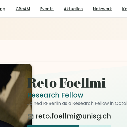
ung
CReAM
Events
Aktuelles
Netzwerk
Ko
Reto Foellmi
Research Fellow
Joined RFBerlin as a Research Fellow in Oct
reto.foellmi@unisg.ch