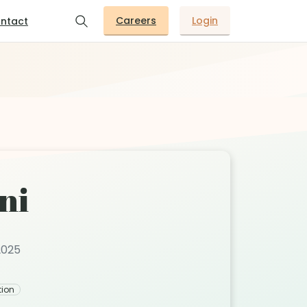
Careers
Login
ntact
ni
2025
tion