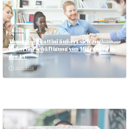
CReAM
Presse
Tommaso Frattini äußert sich zur
Rekordbeschäftigung von Migranten in
der EU
26.07.2026