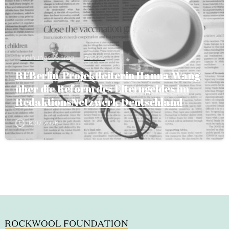
Meinungsbeitrag
Presse
RFBerlin-Projektleiterin Hanna Wang
über die Reform des Elterngeldes im
RedaktionsNetzwerk Deutschland
16.07.2026