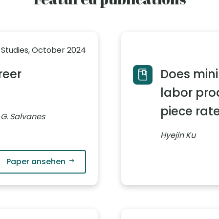
 Studies, October 2024
reer
Does min
labor pro
piece rat
l G. Salvanes
Hyejin Ku
Paper ansehen