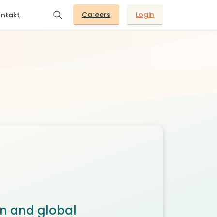
Careers
Login
ntakt
on and global