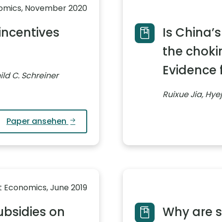
nomics, November 2020
incentives
Is China’s
the choki
Evidence 
ld C. Schreiner
Ruixue Jia, Hye
Paper ansehen
 Economics, June 2019
ubsidies on
Why are s