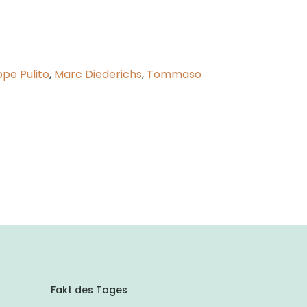
pe Pulito
,
Marc Diederichs
,
Tommaso
Fakt des Tages