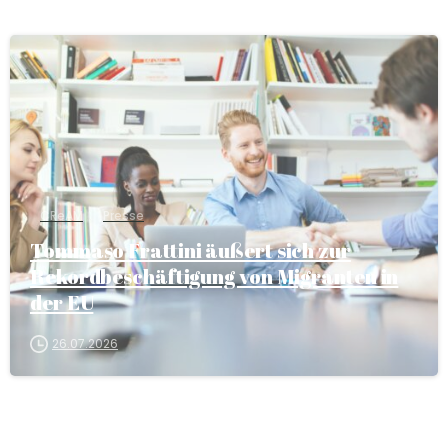
CReAM
Presse
Tommaso Frattini äußert sich zur
Rekordbeschäftigung von Migranten in
der EU
26.07.2026