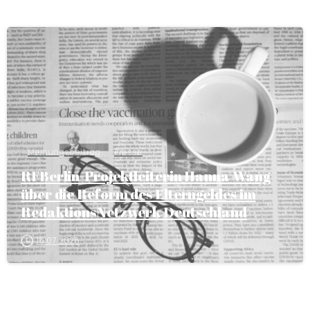
Meinungsbeitrag
Presse
RFBerlin-Projektleiterin Hanna Wang
über die Reform des Elterngeldes im
RedaktionsNetzwerk Deutschland
16.07.2026