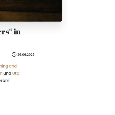
rs“ in
26.06.2026
ning and
nn
und
Uta
derem