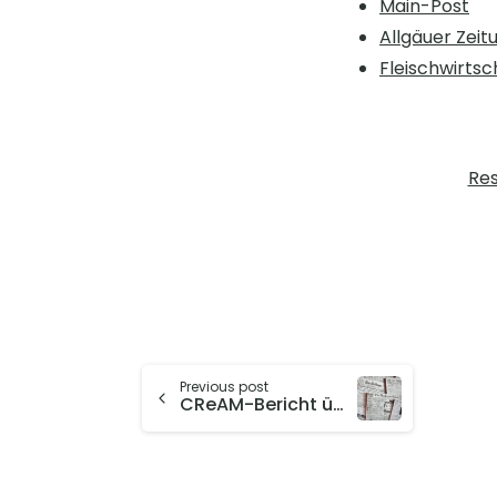
Main-Post
Allgäuer Zeit
Fleischwirtsc
Res
Previous post
CReAM-Bericht über die Flüchtlingsbevölkerung in Europa 2025 stößt weltweit auf großes Medieninteresse