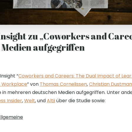
Insight zu „Coworkers and Caree
 Medien aufgegriffen
Insight “
Coworkers and Careers: The Dual Impact of Lear
e Workplace
” von
Thomas Cornelissen
,
Christian Dustma
 in mehreren deutschen Medien aufgegriffen. Unter an
ss Insider
,
Welt
, und
Altii
über die Studie sowie:
llgemeine