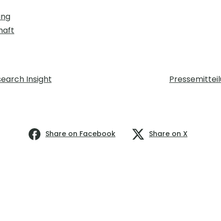
ung
haft
earch Insight
Pressemittei
Share on Facebook
Share on X