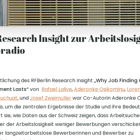
esearch Insight zur Arbeitslosig
oradio
tlichung des RFBerlin Research Insight
„Why Job Finding 
ment Lasts“
von
Rafael Lalive
,
Aderonke Osikominu
,
Lore
Zuchuat
, und
Josef Zweimüller
war Co-Autorin Aderonke O
io
, um die zentralen Ergebnisse der Studie und ihre Bedeut
rt sie, wie Daten aus der Schweiz zeigen, dass Arbeitsuch
 der Arbeitslosigkeit weniger Bewerbungen verschicke
ner langzeitarbeitslose Bewerberinnen und Bewerber zu