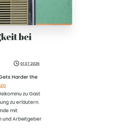
keit bei
01.07.2026
Gets Harder the
nzo
sikominu zu Gast
ung zu erläutern.
ende mit
n und Arbeitgeber