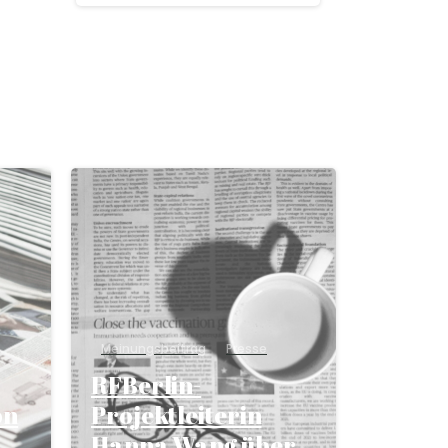
Meinungsbeitrag
Presse
RFBerlin-
on
Projektleiterin
Hanna Wang über