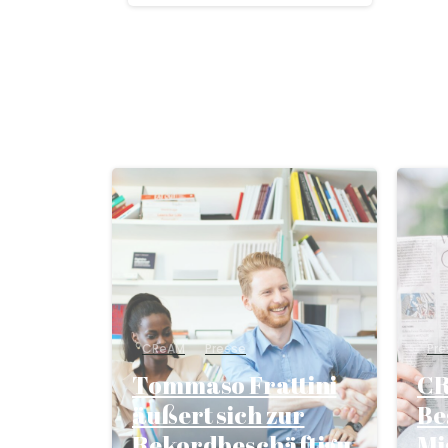
CReAM
Presse
Pre
Tommaso Frattini
CR
äußert sich zur
Be
Rekordbeschäftigu
Mi