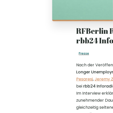
RFBerlin R
rbb24 Inf
Presse
Nach der Veröffen
Longer Unemploy
Pesaresi
,
Jeremy 
bei
rbb24 Inforad
Im Interview erklä
zunehmender Dauer
gleichzeitig selte