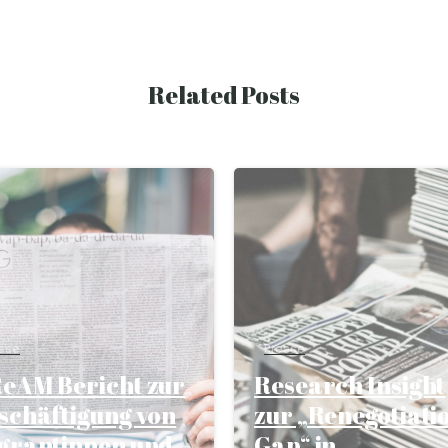
Related Posts
sse
Presse
eAM Bericht zur
Research Insight
schäftigung von
zur „Renegotiati
grantinnen und
Gap“ in